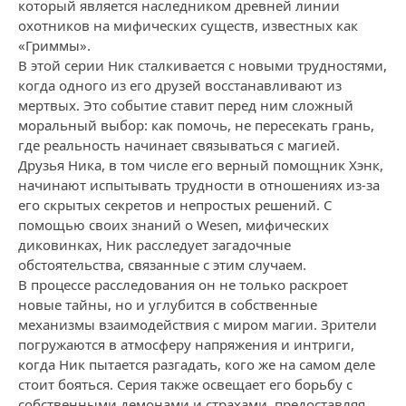
который является наследником древней линии
охотников на мифических существ, известных как
«Гриммы».
В этой серии Ник сталкивается с новыми трудностями,
когда одного из его друзей восстанавливают из
мертвых. Это событие ставит перед ним сложный
моральный выбор: как помочь, не пересекать грань,
где реальность начинает связываться с магией.
Друзья Ника, в том числе его верный помощник Хэнк,
начинают испытывать трудности в отношениях из-за
его скрытых секретов и непростых решений. С
помощью своих знаний о Wesen, мифических
диковинках, Ник расследует загадочные
обстоятельства, связанные с этим случаем.
В процессе расследования он не только раскроет
новые тайны, но и углубится в собственные
механизмы взаимодействия с миром магии. Зрители
погружаются в атмосферу напряжения и интриги,
когда Ник пытается разгадать, кого же на самом деле
стоит бояться. Серия также освещает его борьбу с
собственными демонами и страхами, предоставляя