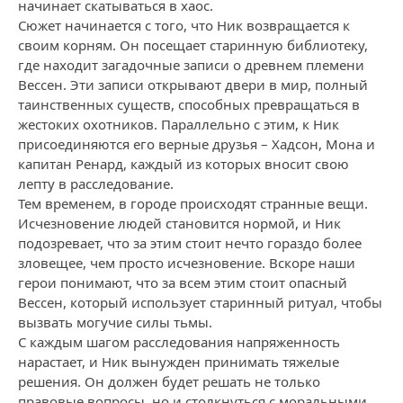
начинает скатываться в хаос.
Сюжет начинается с того, что Ник возвращается к
своим корням. Он посещает старинную библиотеку,
где находит загадочные записи о древнем племени
Вессен. Эти записи открывают двери в мир, полный
таинственных существ, способных превращаться в
жестоких охотников. Параллельно с этим, к Ник
присоединяются его верные друзья – Хадсон, Мона и
капитан Ренард, каждый из которых вносит свою
лепту в расследование.
Тем временем, в городе происходят странные вещи.
Исчезновение людей становится нормой, и Ник
подозревает, что за этим стоит нечто гораздо более
зловещее, чем просто исчезновение. Вскоре наши
герои понимают, что за всем этим стоит опасный
Вессен, который использует старинный ритуал, чтобы
вызвать могучие силы тьмы.
С каждым шагом расследования напряженность
нарастает, и Ник вынужден принимать тяжелые
решения. Он должен будет решать не только
правовые вопросы, но и столкнуться с моральными